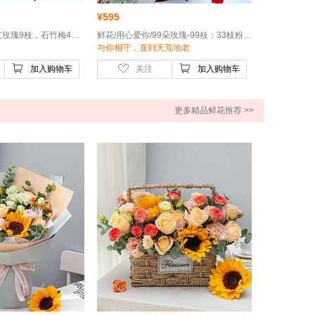
¥
595
鲜花/真爱-卡罗拉红玫瑰9枝，石竹梅4枝，栀子叶0.5扎
鲜花/用心爱你/99朵玫瑰-99枝：33枝粉玫瑰＋66枝卡罗拉红玫瑰
与你相守，直到天荒地老
加入购物车
关注
加入购物车
更多精品鲜花推荐 >>