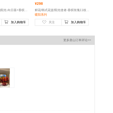
¥
298
鲜花/韩式系列/爱如阳光-向日葵+香槟玫瑰+多头玫瑰
鲜花/韩式花篮/阳光使者-香槟玫瑰11枝、向日葵2枝、香槟色洋桔梗3枝、橙色多头玫瑰2枝、尤加利叶5枝
暖阳系列
加入购物车
关注
加入购物车
更多唐山订单评论>>