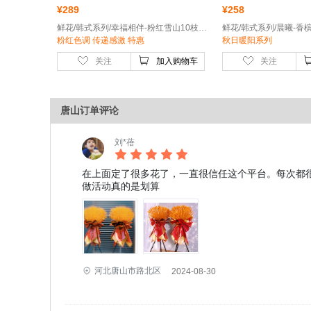
¥
289
¥
258
鲜花/韩式系列/幸福相伴-粉红雪山10枝，粉康乃馨9枝，粉色大绣球1枝，粉色风铃花5朵
粉红色调 传递感激 特惠
秋日暖阳系列
关注
加入购物车
关注
唐山订单评论
刘*蓓
在上面定了很多花了，一直很信任这个平台。每次都
做活动真的是划算
河北唐山市路北区
2024-08-30