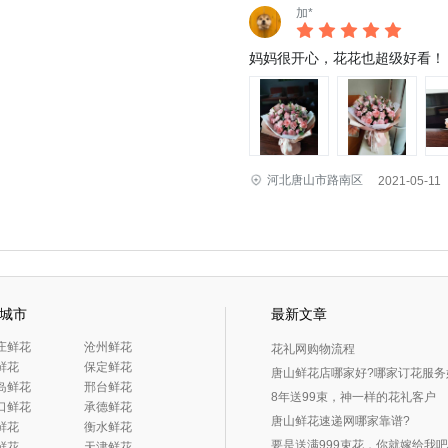
加*
妈妈很开心，花花也超级好看！
河北唐山市路南区
2021-05-11
城市
最新文章
家庄鲜花
 沧州鲜花
花礼网购物流程
鲜花
 保定鲜花
唐山鲜花店哪家好?哪家订花服务
皇岛鲜花
 邢台鲜花
8年送99束，神一样的花礼客户
家口鲜花
 承德鲜花
唐山鲜花速递网哪家靠谱?
鲜花
 衡水鲜花
要是送满999束花，你就嫁给我
鲜花
 天津鲜花