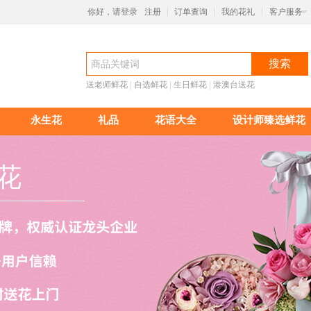
你好，请登录
注册
订单查询
我的花礼
客户服务
|
|
|
搜索
送老师鲜花
 |
自选鲜花
 |
生日鲜花
 |
港澳台送花
永生花
礼品
花语大全
设计师臻选鲜花
花