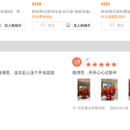
¥
159
¥
252
鲜花/韩式系列/晨曦-香槟玫瑰4枝、橙色辉煌玫瑰7枝、迷你向日葵2枝
鲜花/韩式系列/绽放-向日葵+香槟玫瑰+多头玫瑰
毕业季热销款
向日葵暖阳系列
加入购物车
关注
加入购物车
关注
A*
很满意。这次赶上这个开业花篮
很漂亮，开开心心过新年
河北唐山市路北区
2024-02-08