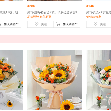
¥
286
¥
146
鲜花/一心一意-卡罗拉红玫瑰11枝，粉色勿忘我0.3扎
鲜花/圆满-粉百合2枝、卡罗拉红玫瑰9枝、红色康乃馨15枝
花篮设计 送礼百搭
畅销款特惠
加入购物车
关注
加入购物车
关注